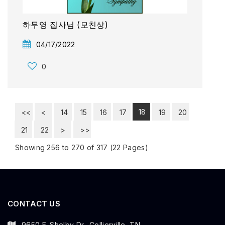
하무영 집사님 (모친상)
04/17/2022
0
18
<<
<
14
15
16
17
19
20
21
22
>
>>
Showing 256 to 270 of 317 (22 Pages)
CONTACT US
9650 E. Shelby Dr., Collierville, TN