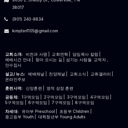
38017
(901) 240-8834
kimjdsn1105@gmail.com
교회소개:
비전과 사명
|
교회연혁
|
담임목사 칼럼
|
예배시간 안내
|
찾아 오시는 길
| 섬기는 사람들
교역자
,
안수집사
설교/ 뉴스:
예배채널
|
찬양채널
|
교회소식
|
교회갤러리
|
온라인주보
훈련사역:
신앙훈련
|
영적 성장 훈련
공동체:
1구역모임
|
2구역모임
|
3구역모임
|
4구역모임
|
5구역모임
|
6구역모임
|
7구역모임
|
8구역모임
차세대:
유아부 Preschool
|
초등부 Children
|
중고등부 Youth
|
대학청년부 Young Adults