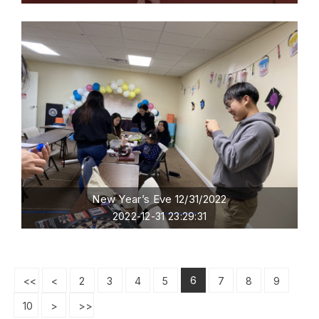
New Year’s Eve 12/31/2022
2022-12-31 23:29:31
6
<<
<
2
3
4
5
7
8
9
10
>
>>