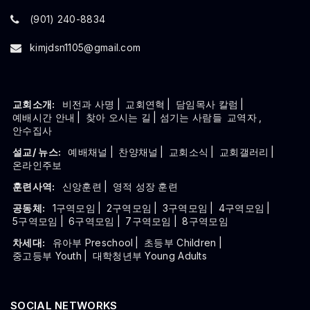
(901) 240-8834
kimjdsn1105@gmail.com
교회소개:
비전과 사명
|
교회연혁
|
담임목사 칼럼
|
예배시간 안내
|
찾아 오시는 길
| 섬기는 사람들
교역자
,
안수집사
설교/ 뉴스:
예배채널
|
찬양채널
|
교회소식
|
교회갤러리
|
온라인주보
훈련사역:
신앙훈련
|
영적 성장 훈련
공동체:
1구역모임
|
2구역모임
|
3구역모임
|
4구역모임
|
5구역모임
|
6구역모임
|
7구역모임
|
8구역모임
차세대:
유아부 Preschool
|
초등부 Children
|
중고등부 Youth
|
대학청년부 Young Adults
SOCIAL NETWORKS