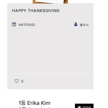
HAPPY THANKSGIVING
04/17/2022
멤피스
0
5598