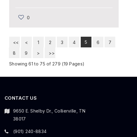
0
5
<<
<
1
2
3
4
6
7
8
9
>
>>
Showing 61 to 75 of 279 (19 Pages)
CONTACT US
9650 E. Shelby Dr., Collierville, TN
38017
(901) 240-8834