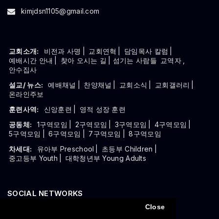
kimjdsn1105@gmail.com
교회소개:
비전과 사명
|
교회연혁
|
담임목사 칼럼
|
예배시간 안내
|
찾아 오시는 길
| 섬기는 사람들
교역자
,
안수집사
설교/ 뉴스:
예배채널
|
찬양채널
|
교회소식
|
교회갤러리
|
온라인주보
훈련사역:
신앙훈련
|
영적 성장 훈련
공동체:
1구역모임
|
2구역모임
|
3구역모임
|
4구역모임
|
5구역모임
|
6구역모임
|
7구역모임
|
8구역모임
차세대:
유아부 Preschool
|
초등부 Children
|
중고등부 Youth
|
대학청년부 Young Adults
SOCIAL NETWORKS
Close