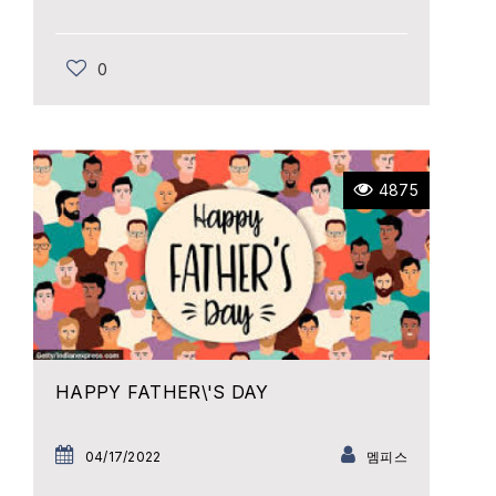
0
4875
HAPPY FATHER\'S DAY
04/17/2022
멤피스