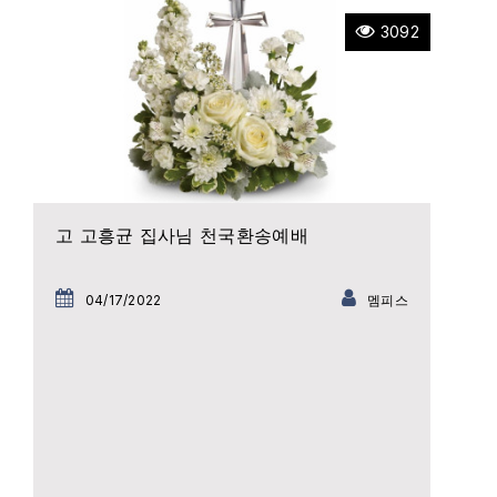
3092
고 고흥균 집사님 천국환송예배
04/17/2022
멤피스