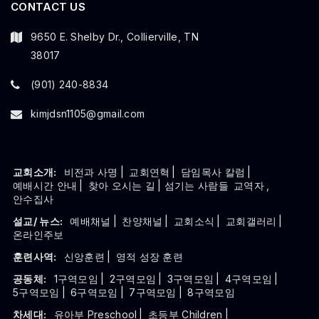
CONTACT US
9650 E. Shelby Dr., Collierville, TN
38017
(901) 240-8834
kimjdsn1105@gmail.com
교회소개:
비전과 사명
|
교회연혁
|
담임목사 칼럼
|
예배시간 안내
|
찾아 오시는 길
| 섬기는 사람들
교역자
,
안수집사
설교/ 뉴스:
예배채널
|
찬양채널
|
교회소식
|
교회갤러리
|
온라인주보
훈련사역:
신앙훈련
|
영적 성장 훈련
공동체:
1구역모임
|
2구역모임
|
3구역모임
|
4구역모임
|
5구역모임
|
6구역모임
|
7구역모임
|
8구역모임
차세대:
유아부 Preschool
|
초등부 Children
|