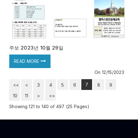
주보 2023년 10월 29일
READ MORE
On
12/15/2023
7
<<
<
3
4
5
6
8
9
10
11
>
>>
Showing 121 to 140 of 497 (25 Pages)