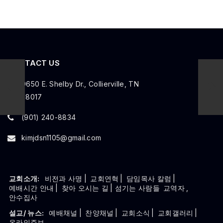
CONTACT US
9650 E. Shelby Dr., Collierville, TN
38017
(901) 240-8834
kimjdsn1105@gmail.com
교회소개:
비전과 사명
|
교회연혁
|
담임목사 칼럼
|
예배시간 안내
|
찾아 오시는 길
| 섬기는 사람들
교역자
,
안수집사
설교/ 뉴스:
예배채널
|
찬양채널
|
교회소식
|
교회갤러리
|
온라인주보