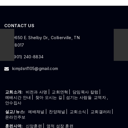
CONTACT US
9650 E. Shelby Dr., Collierville, TN
38017
(901) 240-8834
kimjdsn1105@gmail.com
교회소개:
비전과 사명
|
교회연혁
|
담임목사 칼럼
|
예배시간 안내
|
찾아 오시는 길
| 섬기는 사람들
교역자
,
안수집사
설교/ 뉴스:
예배채널
|
찬양채널
|
교회소식
|
교회갤러리
|
온라인주보
훈련사역:
신앙훈련
|
영적 성장 훈련