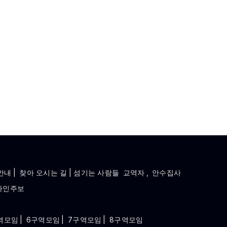
안내
|
찾아 오시는 길
| 섬기는 사람들
교역자
,
안수집사
라인주보
역모임
|
6구역모임
|
7구역모임
|
8구역모임