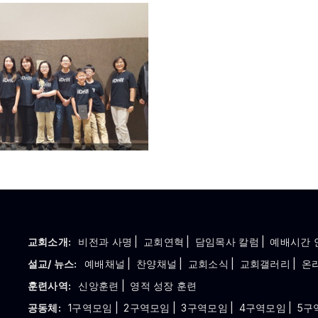
교회소개:
비전과 사명
|
교회연혁
|
담임목사 칼럼
|
예배시간 
설교/ 뉴스:
예배채널
|
찬양채널
|
교회소식
|
교회갤러리
|
온
훈련사역:
신앙훈련
|
영적 성장 훈련
공동체:
1구역모임
|
2구역모임
|
3구역모임
|
4구역모임
|
5구