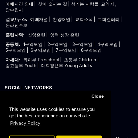
예배시간 안내
|
찾아 오시는 길
| 섬기는 사람들
교역자
,
안수집사
설교/ 뉴스:
예배채널
|
찬양채널
|
교회소식
|
교회갤러리
|
온라인주보
훈련사역:
신앙훈련
|
영적 성장 훈련
공동체:
1구역모임
|
2구역모임
|
3구역모임
|
4구역모임
|
5구역모임
|
6구역모임
|
7구역모임
|
8구역모임
차세대:
유아부 Preschool
|
초등부 Children
|
중고등부 Youth
|
대학청년부 Young Adults
SOCIAL NETWORKS
Close
This website uses cookies to ensure you
get the best experience on our website.
Privacy Policy