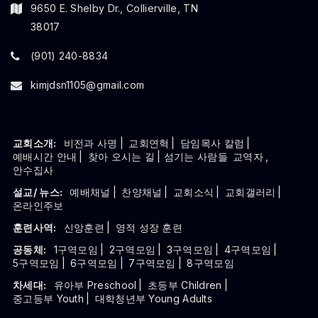
9650 E. Shelby Dr., Collierville, TN
38017
(901) 240-8834
kimjdsn1105@gmail.com
교회소개:
비전과 사명
|
교회연혁
|
담임목사 칼럼
|
예배시간 안내
|
찾아 오시는 길
| 섬기는 사람들
교역자
,
안수집사
설교/ 뉴스:
예배채널
|
찬양채널
|
교회소식
|
교회갤러리
|
온라인주보
훈련사역:
신앙훈련
|
영적 성장 훈련
공동체:
1구역모임
|
2구역모임
|
3구역모임
|
4구역모임
|
5구역모임
|
6구역모임
|
7구역모임
|
8구역모임
차세대:
유아부 Preschool
|
초등부 Children
|
중고등부 Youth
|
대학청년부 Young Adults