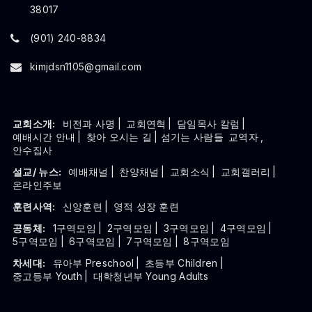
38017
(901) 240-8834
kimjdsn1105@gmail.com
교회소개:
비전과 사명
|
교회연혁
|
담임목사 칼럼
|
예배시간 안내
|
찾아 오시는 길
| 섬기는 사람들
교역자
,
안수집사
설교/ 뉴스:
예배채널
|
찬양채널
|
교회소식
|
교회갤러리
|
온라인주보
훈련사역:
신앙훈련
|
영적 성장 훈련
공동체:
1구역모임
|
2구역모임
|
3구역모임
|
4구역모임
|
5구역모임
|
6구역모임
|
7구역모임
|
8구역모임
차세대:
유아부 Preschool
|
초등부 Children
|
중고등부 Youth
|
대학청년부 Young Adults