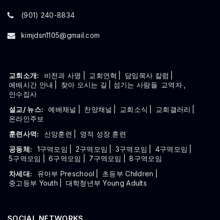
(901) 240-8834
kimjdsn1105@gmail.com
교회소개:
비전과 사명
|
교회연혁
|
담임목사 칼럼
|
예배시간 안내
|
찾아 오시는 길
| 섬기는 사람들
교역자
,
안수집사
설교/ 뉴스:
예배채널
|
찬양채널
|
교회소식
|
교회갤러리
|
온라인주보
훈련사역:
신앙훈련
|
영적 성장 훈련
공동체:
1구역모임
|
2구역모임
|
3구역모임
|
4구역모임
|
5구역모임
|
6구역모임
|
7구역모임
|
8구역모임
차세대:
유아부 Preschool
|
초등부 Children
|
중고등부 Youth
|
대학청년부 Young Adults
SOCIAL NETWORKS