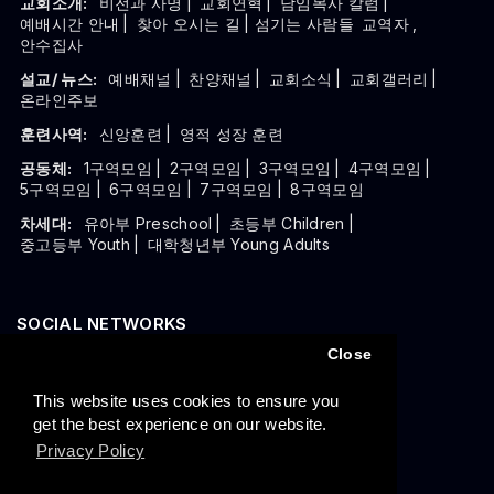
교회소개:
비전과 사명
|
교회연혁
|
담임목사 칼럼
|
예배시간 안내
|
찾아 오시는 길
| 섬기는 사람들
교역자
,
안수집사
설교/ 뉴스:
예배채널
|
찬양채널
|
교회소식
|
교회갤러리
|
온라인주보
훈련사역:
신앙훈련
|
영적 성장 훈련
공동체:
1구역모임
|
2구역모임
|
3구역모임
|
4구역모임
|
5구역모임
|
6구역모임
|
7구역모임
|
8구역모임
차세대:
유아부 Preschool
|
초등부 Children
|
중고등부 Youth
|
대학청년부 Young Adults
SOCIAL NETWORKS
Close
This website uses cookies to ensure you
get the best experience on our website.
Privacy Policy